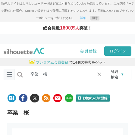
当Webサイトはよりよいユーザー体験を実現するためにCookieを使用しています。これ以降ページ
を遷移した場合、Cookieの設定および使用に同意したことになります。詳細についてはプライバシ
ーポリシーをご覧ください。
詳細
同意
1600
総会員数
万人
突破！
会員登録
ログイン
プレミアム会員登録
で14個の特典をゲット
詳細
▼
検索
卒業 桜