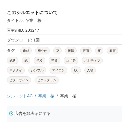
このシルエットについて
タイトル: 卒業 桜
素材のID: 203247
ダウンロード: 1回
タグ：
達成
華やか
花
祝福
正面
桜
教育
式典
式
学校
卒業
上半身
ポジティブ
ネクタイ
シンプル
アイコン
1人
人物
ピクトサイン
ピクトグラム
シルエットAC
卒業 桜
卒業 桜
広告を非表示にする