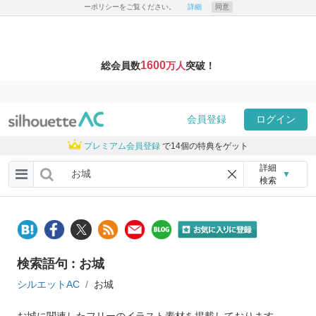
ーポリシーをご覧ください。
詳細
同意
1600
総会員数
万人
突破！
会員登録
ログイン
プレミアム会員登録
で14個の特典をゲット
詳細
▼
検索
検索語句 : お城
シルエットAC
お城
お城に関連したフリーのイラスト素材を掲載しております。