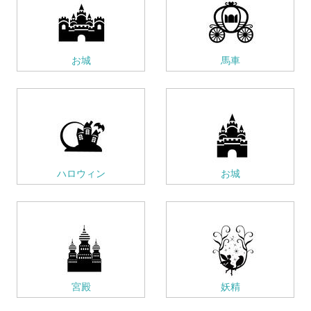
お城
馬車
ハロウィン
お城
宮殿
妖精