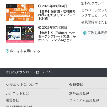
飾り付け素材が揃う
無料でダウンロ
2026年08月04日
テンプレート
このページのフ
【無料】保育園・幼稚園向
け秋のおたよりテンプレー
ックすると、フ
ト24選
会員登録がまだ
2026年07月30日
デザイン
広告を非表
【無料】X（Twitter）ヘッ
ダーテンプレート30選｜か
わいい・シンプルなどデザ
イン別に紹介
広告を非表示にする
昨日のダウンロード数：2,555
シルエットについて
会員登録
シルエットとは
無料会員登録
運営会社
プレミアム会員登録
個人情報保護方針