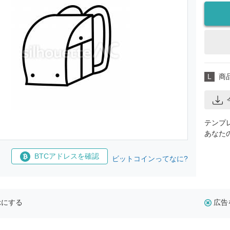
L
商
テンプ
あなた
BTCアドレスを確認
ビットコインってなに?
示にする
広告