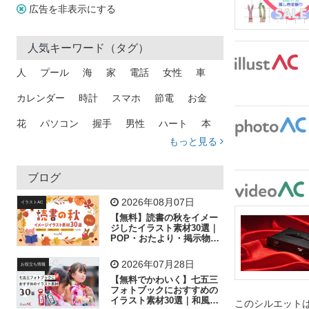
広告を非表示にする
人気キーワード（タグ）
人
プール
海
家
電話
女性
車
カレンダー
時計
スマホ
節電
お金
花
パソコン
握手
男性
ハート
本
もっと見る
矢印
猫
手
メール
トラック
木
犬
吹き出し
カメラ
星
プレゼント
ブログ
飛行機
グラフ
ビル
魚
家族
書類
2026年08月07日
イラストAC
【無料】読書の秋をイメー
歩く
工場
会社
太陽
キラキラ
ジしたイラスト素材30選｜
POP・おたより・掲示物に
おすすめ
人物
虫眼鏡
花火
電車
ビジネス
2026年07月28日
お役立ち情報
子供
作業員
葉
相談
ピクトグラム
【無料でかわいく】七五三
フォトブックにおすすめの
イラスト素材30選｜和風の
このシルエットは