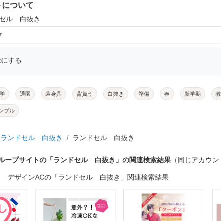
トについて
ドセル 白抜き
7
示にする
学
通園
装身具
背負う
白抜き
準備
春
新学期
教
ンプル
ランドセル 白抜き
ランドセル 白抜き
グループサイトの「ランドセル 白抜き」の関連検索結果
（同じアカウン
デザインACの「ランドセル 白抜き」関連検索結果