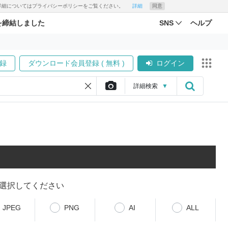
す。詳細についてはプライバシーポリシーをご覧ください。
詳細
同意
を締結しました
SNS
ヘルプ
録
ダウンロード会員登録 ( 無料 )
ログイン
詳細
検索
▼
選択してください
JPEG
PNG
AI
ALL