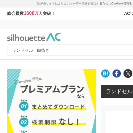
当Webサイトはよりよいユーザー体験を実現するためにCookieを使
1600
AC
総会員数
万人
突破！
ランドセル