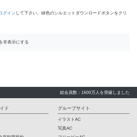
ログイン
して下さい。緑色のシルエットダウンロードボタンをクリ
を非表示にする
総会員数：1600万人を突破しました
イド
グループサイト
イラストAC
写真AC
会員利用規約
フリービーAC