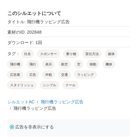
このシルエットについて
タイトル: 飛行機ラッピング広告
素材のID: 202848
ダウンロード: 1回
タグ：
社名
スポンサー
乗り物
宣伝方法
媒体
飛行機
飛行
表示
航空
空
移動
機体
広告業
広告
外観
交通
ラッピング
スタイリッシュ
シンプル
クール
シルエットAC
飛行機ラッピング広告
飛行機ラッピング広告
広告を非表示にする