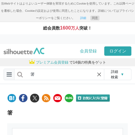
当Webサイトはよりよいユーザー体験を実現するためにCookieを使用しています。これ以降ページ
を遷移した場合、Cookieの設定および使用に同意したことになります。詳細についてはプライバシ
ーポリシーをご覧ください。
詳細
同意
1600
総会員数
万人
突破！
会員登録
ログイン
プレミアム会員登録
で14個の特典をゲット
詳細
▼
検索
箸