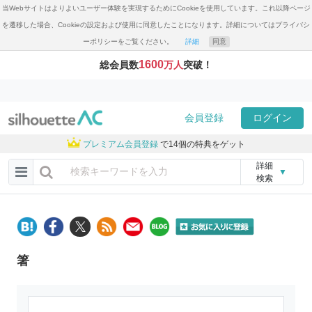
当Webサイトはよりよいユーザー体験を実現するためにCookieを使用しています。これ以降ページ
を遷移した場合、Cookieの設定および使用に同意したことになります。詳細についてはプライバシ
ーポリシーをご覧ください。
詳細
同意
1600
総会員数
万人
突破！
会員登録
ログイン
プレミアム会員登録
で14個の特典をゲット
詳細
▼
検索
箸