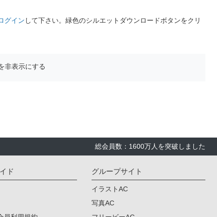
ログイン
して下さい。緑色のシルエットダウンロードボタンをクリ
を非表示にする
総会員数：1600万人を突破しました
イド
グループサイト
イラストAC
写真AC
会員利用規約
フリービーAC