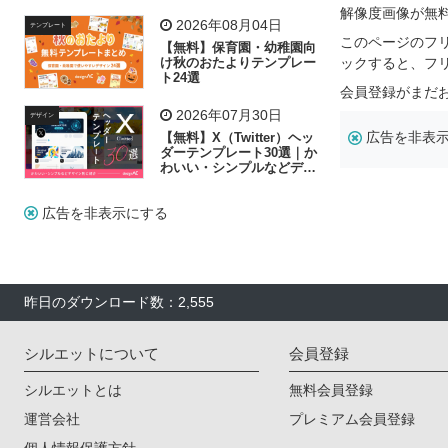
リー素材の選び方
解像度画像が無
2026年08月04日
テンプレート
このページのフ
【無料】保育園・幼稚園向
け秋のおたよりテンプレー
ックすると、フ
ト24選
会員登録がまだ
2026年07月30日
デザイン
広告を非表
【無料】X（Twitter）ヘッ
ダーテンプレート30選｜か
わいい・シンプルなどデザ
イン別に紹介
広告を非表示にする
昨日のダウンロード数：2,555
シルエットについて
会員登録
シルエットとは
無料会員登録
運営会社
プレミアム会員登録
個人情報保護方針