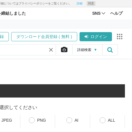
す。詳細についてはプライバシーポリシーをご覧ください。
詳細
同意
を締結しました
SNS
ヘルプ
録
ダウンロード会員登録 ( 無料 )
ログイン
詳細
検索
▼
選択してください
JPEG
PNG
AI
ALL