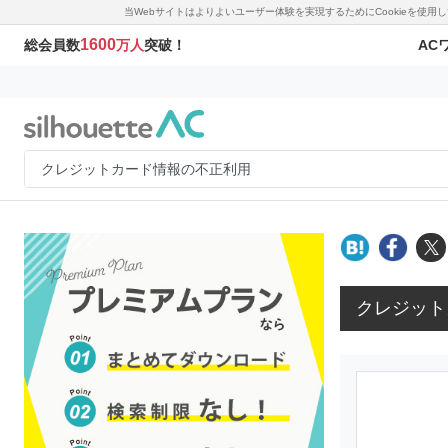
当Webサイトはよりよいユーザー体験を実現するためにCookieを使
1600
AC
総会員数
万人
突破！
クレジット