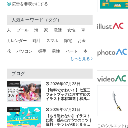
広告を非表示にする
人気キーワード（タグ）
人
プール
海
家
電話
女性
車
カレンダー
時計
スマホ
節電
お金
花
パソコン
握手
男性
ハート
本
もっと見る
矢印
猫
手
メール
トラック
木
犬
吹き出し
カメラ
星
プレゼント
ブログ
飛行機
グラフ
ビル
魚
家族
書類
2026年07月28日
お役立ち情報
【無料でかわいく】七五三
歩く
工場
会社
太陽
キラキラ
フォトブックにおすすめの
イラスト素材30選｜和風の
飾り付け素材が揃う
人物
虫眼鏡
花火
電車
ビジネス
2026年07月21日
お役立ち情報
子供
作業員
葉
相談
ピクトグラム
【もう迷わない】イラスト
に統一感を出す5つのコツ｜
資料・チラシがまとまるフ
このシルエットは