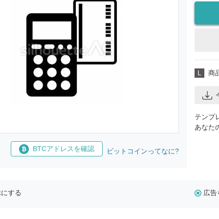
L
商
テンプ
あなた
BTCアドレスを確認
ビットコインってなに?
示にする
広告