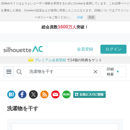
当Webサイトはよりよいユーザー体験を実現するためにCookieを使用しています。これ以降ページ
を遷移した場合、Cookieの設定および使用に同意したことになります。詳細についてはプライバシ
ーポリシーをご覧ください。
詳細
同意
1600
総会員数
万人
突破！
会員登録
ログイン
プレミアム会員登録
で14個の特典をゲット
詳細
▼
検索
洗濯物を干す