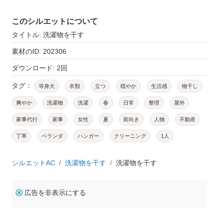
このシルエットについて
タイトル: 洗濯物を干す
素材のID: 202306
ダウンロード: 2回
タグ：
等身大
衣類
立つ
穏やか
生活感
物干し
爽やか
洗濯物
洗濯
春
日常
整理
屋外
家事代行
家事
女性
夏
前向き
人物
不動産
丁寧
ベランダ
ハンガー
クリーニング
1人
シルエットAC
洗濯物を干す
洗濯物を干す
広告を非表示にする