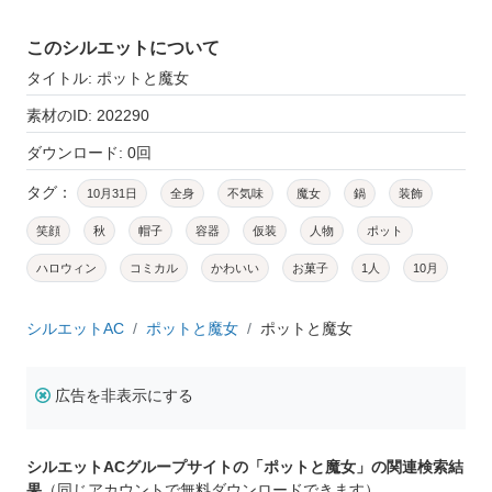
このシルエットについて
タイトル: ポットと魔女
素材のID: 202290
ダウンロード: 0回
タグ：
10月31日
全身
不気味
魔女
鍋
装飾
笑顔
秋
帽子
容器
仮装
人物
ポット
ハロウィン
コミカル
かわいい
お菓子
1人
10月
シルエットAC
ポットと魔女
ポットと魔女
広告を非表示にする
シルエットACグループサイトの「ポットと魔女」の関連検索結
果
（同じアカウントで無料ダウンロードできます）