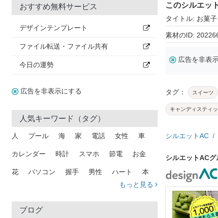
このシルエッ
おすすめ無料サービス
タイトル: お菓
デザインテンプレート
素材のID: 20226
ファイル転送・ファイル共有
広告を非表
今日の運勢
広告を非表示にする
タグ：
スイーツ
キャンディスティッ
人気キーワード（タグ）
人
プール
海
家
電話
女性
車
シルエットAC
カレンダー
時計
スマホ
節電
お金
シルエットAC
花
パソコン
握手
男性
ハート
本
もっと見る
矢印
猫
手
メール
トラック
木
犬
吹き出し
カメラ
星
プレゼント
ブログ