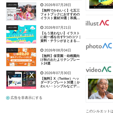
飛行機
グラフ
ビル
魚
家族
書類
2026年07月28日
お役立ち情報
【無料でかわいく】七五三
歩く
工場
会社
太陽
キラキラ
フォトブックにおすすめの
イラスト素材30選｜和風の
飾り付け素材が揃う
人物
虫眼鏡
花火
電車
ビジネス
2026年07月21日
お役立ち情報
子供
作業員
葉
相談
ピクトグラム
【もう迷わない】イラスト
に統一感を出す5つのコツ｜
資料・チラシがまとまるフ
リー素材の選び方
2026年08月04日
テンプレート
【無料】保育園・幼稚園向
け秋のおたよりテンプレー
ト24選
2026年07月30日
デザイン
【無料】X（Twitter）ヘッ
ダーテンプレート30選｜か
わいい・シンプルなどデザ
イン別に紹介
広告を非表示にする
このシルエットは