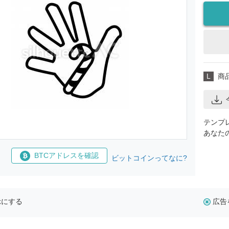
L
商
テンプ
あなた
BTCアドレスを確認
ビットコインってなに?
示にする
広告