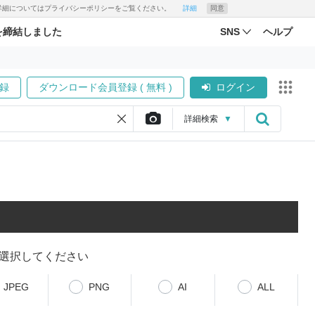
す。詳細についてはプライバシーポリシーをご覧ください。
詳細
同意
を締結しました
SNS
ヘルプ
録
ダウンロード会員登録 ( 無料 )
ログイン
詳細
検索
▼
選択してください
JPEG
PNG
AI
ALL