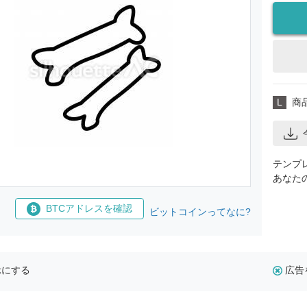
L
商
テンプ
あなた
BTCアドレスを確認
ビットコインってなに?
示にする
広告