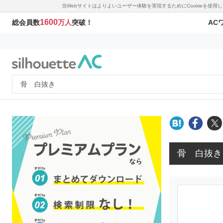
当Webサイトはよりよいユーザー体験を実現するためにCookieを使
1600
AC
総会員数
万人
突破！
骨 白抜き