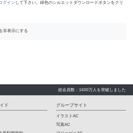
ログイン
して下さい。緑色のシルエットダウンロードボタンをクリ
を非表示にする
総会員数：1600万人を突破しました
イド
グループサイト
イラストAC
写真AC
会員利用規約
フリービーAC