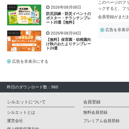
飾り付け素材が揃う
このページのフ
2026年08月08日
ックすると、フ
イベント
防災訓練・防災イベントの
会員登録がまだ
ポスター・チラシテンプレ
ート20選【無料】
広告を非表
2026年08月04日
テンプレート
【無料】保育園・幼稚園向
け秋のおたよりテンプレー
ト24選
広告を非表示にする
昨日のダウンロード数：960
シルエットについて
会員登録
シルエットとは
無料会員登録
運営会社
プレミアム会員登録
個人情報保護方針