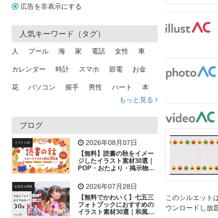
広告を非表示にする
人気キーワード（タグ）
人
プール
海
家
電話
女性
車
カレンダー
時計
スマホ
節電
お金
花
パソコン
握手
男性
ハート
本
もっと見る
矢印
猫
手
メール
トラック
木
犬
吹き出し
カメラ
星
プレゼント
ブログ
飛行機
グラフ
ビル
魚
家族
書類
2026年08月07日
イラストAC
【無料】読書の秋をイメー
歩く
工場
会社
太陽
キラキラ
ジしたイラスト素材30選｜
POP・おたより・掲示物に
おすすめ
人物
虫眼鏡
花火
電車
ビジネス
2026年07月28日
お役立ち情報
子供
作業員
葉
相談
ピクトグラム
【無料でかわいく】七五三
このシルエットは
フォトブックにおすすめの
ウンロードし放
イラスト素材30選｜和風の