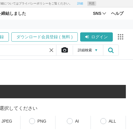
す。詳細についてはプライバシーポリシーをご覧ください。
詳細
同意
を締結しました
SNS
ヘルプ
録
ダウンロード会員登録 ( 無料 )
ログイン
詳細
検索
▼
選択してください
JPEG
PNG
AI
ALL