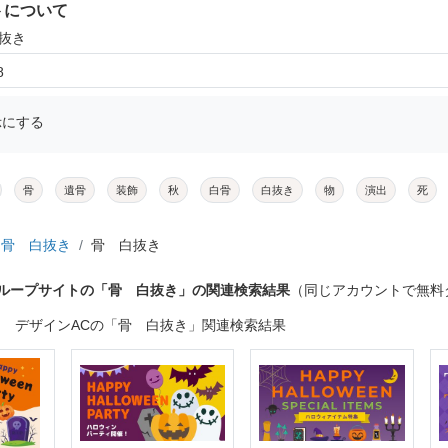
トについて
白抜き
8
示にする
骨
遺骨
装飾
秋
白骨
白抜き
物
演出
死
骨 白抜き
骨 白抜き
グループサイトの「骨 白抜き」の関連検索結果
（同じアカウントで無料
デザインACの「骨 白抜き」関連検索結果