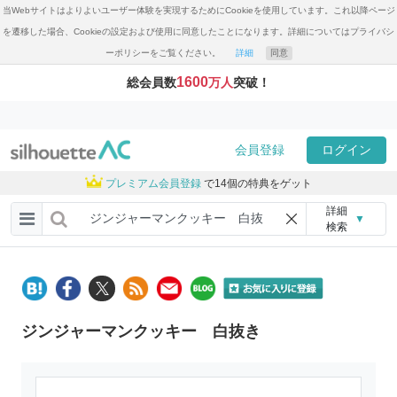
当Webサイトはよりよいユーザー体験を実現するためにCookieを使用しています。これ以降ページ
を遷移した場合、Cookieの設定および使用に同意したことになります。詳細についてはプライバシ
ーポリシーをご覧ください。
詳細
同意
1600
総会員数
万人
突破！
会員登録
ログイン
プレミアム会員登録
で14個の特典をゲット
詳細
▼
検索
ジンジャーマンクッキー 白抜き