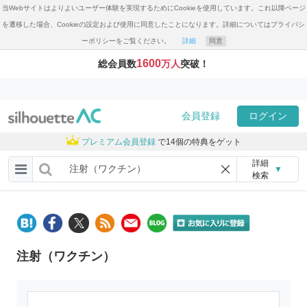
当Webサイトはよりよいユーザー体験を実現するためにCookieを使用しています。これ以降ページ
を遷移した場合、Cookieの設定および使用に同意したことになります。詳細についてはプライバシ
ーポリシーをご覧ください。
詳細
同意
1600
総会員数
万人
突破！
会員登録
ログイン
プレミアム会員登録
で14個の特典をゲット
詳細
▼
検索
注射（ワクチン）