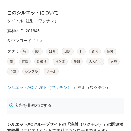
このシルエットについて
タイトル: 注射（ワクチン）
素材のID: 201945
ダウンロード: 12回
タグ：
秋
9月
11月
10月
針
道具
輪郭
筒
直線
目盛り
注射器
注射
大人向け
医療
予防
シンプル
クール
シルエットAC
注射（ワクチン）
注射（ワクチン）
広告を非表示にする
シルエットACグループサイトの「注射（ワクチン）」の関連検
索結果
（同じアカウントで無料ダウンロードできます）