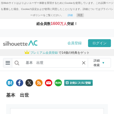
当Webサイトはよりよいユーザー体験を実現するためにCookieを使用しています。これ以降ページ
を遷移した場合、Cookieの設定および使用に同意したことになります。詳細についてはプライバシ
ーポリシーをご覧ください。
詳細
同意
1600
総会員数
万人
突破！
会員登録
ログイン
プレミアム会員登録
で14個の特典をゲット
詳細
▼
検索
基本 出世