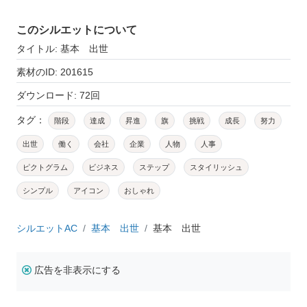
このシルエットについて
タイトル: 基本 出世
素材のID: 201615
ダウンロード: 72回
タグ：
階段
達成
昇進
旗
挑戦
成長
努力
出世
働く
会社
企業
人物
人事
ピクトグラム
ビジネス
ステップ
スタイリッシュ
シンプル
アイコン
おしゃれ
シルエットAC
基本 出世
基本 出世
広告を非表示にする