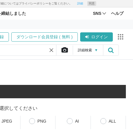
す。詳細についてはプライバシーポリシーをご覧ください。
詳細
同意
を締結しました
SNS
ヘルプ
録
ダウンロード会員登録 ( 無料 )
ログイン
詳細
検索
▼
選択してください
JPEG
PNG
AI
ALL