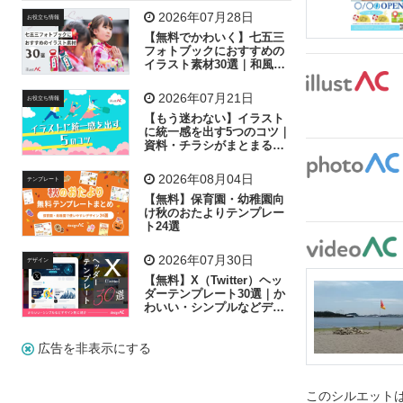
飛行機
グラフ
ビル
魚
家族
書類
2026年07月28日
お役立ち情報
【無料でかわいく】七五三
歩く
工場
会社
太陽
キラキラ
フォトブックにおすすめの
イラスト素材30選｜和風の
飾り付け素材が揃う
人物
虫眼鏡
花火
電車
ビジネス
2026年07月21日
お役立ち情報
子供
作業員
葉
相談
ピクトグラム
【もう迷わない】イラスト
に統一感を出す5つのコツ｜
資料・チラシがまとまるフ
リー素材の選び方
2026年08月04日
テンプレート
【無料】保育園・幼稚園向
け秋のおたよりテンプレー
ト24選
2026年07月30日
デザイン
【無料】X（Twitter）ヘッ
ダーテンプレート30選｜か
わいい・シンプルなどデザ
イン別に紹介
広告を非表示にする
このシルエットは