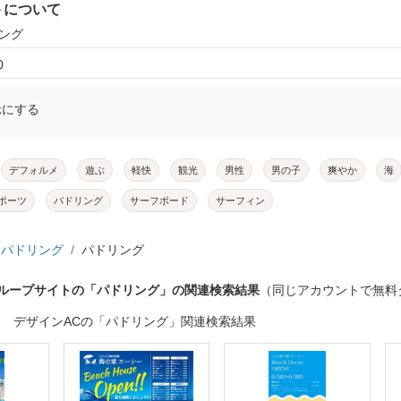
トについて
リング
0
示にする
デフォルメ
遊ぶ
軽快
観光
男性
男の子
爽やか
海
ポーツ
パドリング
サーフボード
サーフィン
パドリング
パドリング
グループサイトの「パドリング」の関連検索結果
（同じアカウントで無料
デザインACの「パドリング」関連検索結果