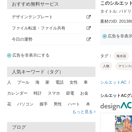
このシルエッ
おすすめ無料サービス
タイトル: パド
デザインテンプレート
素材のID: 20138
ファイル転送・ファイル共有
広告を非表
今日の運勢
広告を非表示にする
タグ：
海水浴
人物
マリンス
人気キーワード（タグ）
人
プール
海
家
電話
女性
車
シルエットAC
カレンダー
時計
スマホ
節電
お金
シルエットAC
花
パソコン
握手
男性
ハート
本
もっと見る
矢印
猫
手
メール
トラック
木
犬
吹き出し
カメラ
星
プレゼント
ブログ