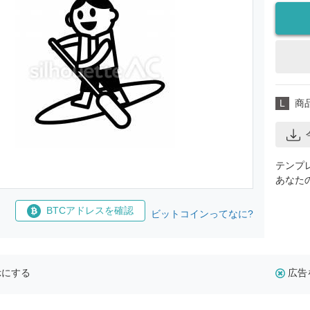
L
商
テンプ
あなた
BTCアドレスを確認
ビットコインってなに?
示にする
広告