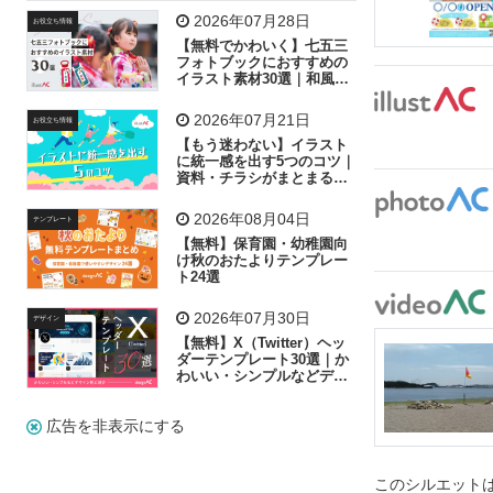
飛行機
グラフ
ビル
魚
家族
書類
2026年07月28日
お役立ち情報
【無料でかわいく】七五三
歩く
工場
会社
太陽
キラキラ
フォトブックにおすすめの
イラスト素材30選｜和風の
飾り付け素材が揃う
人物
虫眼鏡
花火
電車
ビジネス
2026年07月21日
お役立ち情報
子供
作業員
葉
相談
ピクトグラム
【もう迷わない】イラスト
に統一感を出す5つのコツ｜
資料・チラシがまとまるフ
リー素材の選び方
2026年08月04日
テンプレート
【無料】保育園・幼稚園向
け秋のおたよりテンプレー
ト24選
2026年07月30日
デザイン
【無料】X（Twitter）ヘッ
ダーテンプレート30選｜か
わいい・シンプルなどデザ
イン別に紹介
広告を非表示にする
このシルエットは