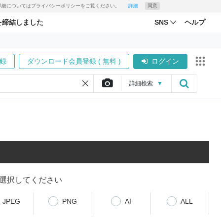
す。詳細についてはプライバシーポリシーをご覧ください。
詳細
同意
を締結しました
SNS
ヘルプ
録
ダウンロード会員登録 ( 無料 )
ログイン
詳細
検索
▼
選択してください
JPEG
PNG
AI
ALL