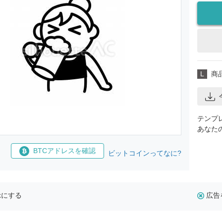
L
商
テンプ
あなた
BTCアドレスを確認
ビットコインってなに?
示にする
広告