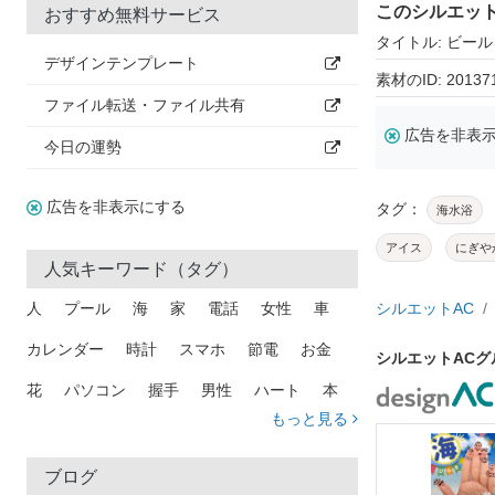
このシルエッ
おすすめ無料サービス
タイトル: ビー
デザインテンプレート
素材のID: 20137
ファイル転送・ファイル共有
広告を非表
今日の運勢
広告を非表示にする
タグ：
海水浴
アイス
にぎや
人気キーワード（タグ）
人
プール
海
家
電話
女性
車
シルエットAC
カレンダー
時計
スマホ
節電
お金
シルエットAC
花
パソコン
握手
男性
ハート
本
もっと見る
矢印
猫
手
メール
トラック
木
犬
吹き出し
カメラ
星
プレゼント
ブログ