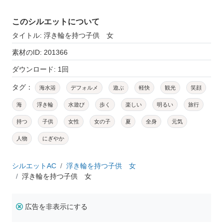
このシルエットについて
タイトル: 浮き輪を持つ子供 女
素材のID: 201366
ダウンロード: 1回
タグ：
海水浴
デフォルメ
遊ぶ
軽快
観光
笑顔
海
浮き輪
水遊び
歩く
楽しい
明るい
旅行
持つ
子供
女性
女の子
夏
全身
元気
人物
にぎやか
シルエットAC
浮き輪を持つ子供 女
浮き輪を持つ子供 女
広告を非表示にする