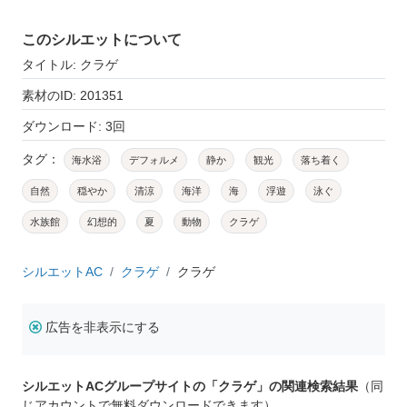
このシルエットについて
タイトル: クラゲ
素材のID: 201351
ダウンロード: 3回
タグ：
海水浴
デフォルメ
静か
観光
落ち着く
自然
穏やか
清涼
海洋
海
浮遊
泳ぐ
水族館
幻想的
夏
動物
クラゲ
シルエットAC
クラゲ
クラゲ
広告を非表示にする
シルエットACグループサイトの「クラゲ」の関連検索結果
（同
じアカウントで無料ダウンロードできます）