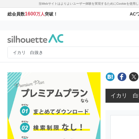
当Webサイトはよりよいユーザー体験を実現するためにCookieを使
1600
AC
総会員数
万人
突破！
イカリ 白