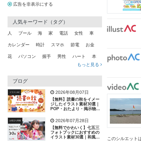
広告を非表示にする
人気キーワード（タグ）
人
プール
海
家
電話
女性
車
カレンダー
時計
スマホ
節電
お金
花
パソコン
握手
男性
ハート
本
もっと見る
矢印
猫
手
メール
トラック
木
犬
吹き出し
カメラ
星
プレゼント
ブログ
飛行機
グラフ
ビル
魚
家族
書類
2026年08月07日
イラストAC
【無料】読書の秋をイメー
歩く
工場
会社
太陽
キラキラ
ジしたイラスト素材30選｜
POP・おたより・掲示物に
おすすめ
人物
虫眼鏡
花火
電車
ビジネス
2026年07月28日
お役立ち情報
子供
作業員
葉
相談
ピクトグラム
【無料でかわいく】七五三
フォトブックにおすすめの
イラスト素材30選｜和風の
このシルエットは