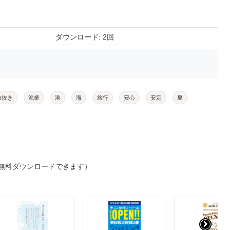
ダウンロード: 2回
白抜き
漁業
港
海
旅行
安心
安定
夏
無料ダウンロードできます）