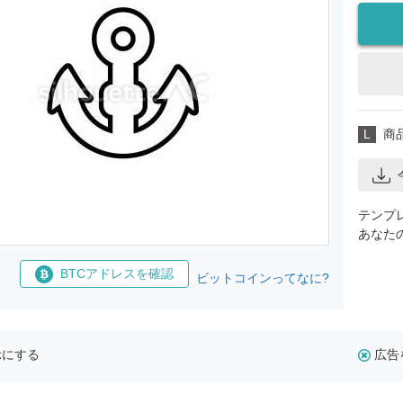
L
商
テンプ
あなた
BTCアドレスを確認
ビットコインってなに?
示にする
広告