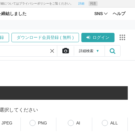
す。詳細についてはプライバシーポリシーをご覧ください。
詳細
同意
を締結しました
SNS
ヘルプ
録
ダウンロード会員登録 ( 無料 )
ログイン
詳細
検索
▼
選択してください
JPEG
PNG
AI
ALL