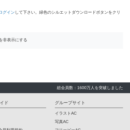
ログイン
して下さい。緑色のシルエットダウンロードボタンをクリ
を非表示にする
総会員数：1600万人を突破しました
イド
グループサイト
イラストAC
写真AC
会員利用規約
フリービーAC