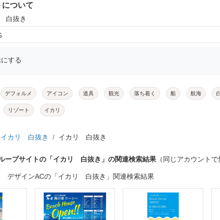
トについて
リ 白抜き
6
示にする
デフォルメ
アイコン
道具
観光
落ち着く
船
航海
リゾート
イカリ
イカリ 白抜き
イカリ 白抜き
グループサイトの「イカリ 白抜き」の関連検索結果
（同じアカウントで
デザインACの「イカリ 白抜き」関連検索結果