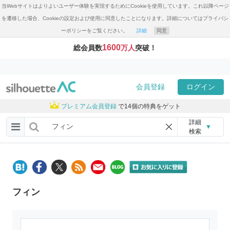
当Webサイトはよりよいユーザー体験を実現するためにCookieを使用しています。これ以降ページ
を遷移した場合、Cookieの設定および使用に同意したことになります。詳細についてはプライバシ
ーポリシーをご覧ください。
詳細
同意
1600
総会員数
万人
突破！
会員登録
ログイン
プレミアム会員登録
で14個の特典をゲット
詳細
▼
検索
フィン