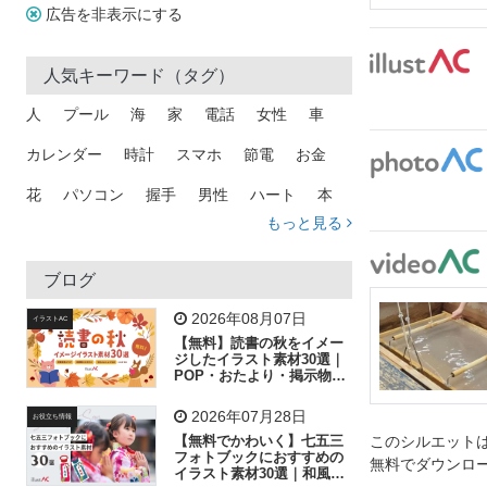
広告を非表示にする
人気キーワード（タグ）
人
プール
海
家
電話
女性
車
カレンダー
時計
スマホ
節電
お金
花
パソコン
握手
男性
ハート
本
もっと見る
矢印
猫
手
メール
トラック
木
犬
吹き出し
カメラ
星
プレゼント
ブログ
飛行機
グラフ
ビル
魚
家族
書類
2026年08月07日
イラストAC
【無料】読書の秋をイメー
歩く
工場
会社
太陽
キラキラ
ジしたイラスト素材30選｜
POP・おたより・掲示物に
おすすめ
人物
虫眼鏡
花火
電車
ビジネス
2026年07月28日
お役立ち情報
子供
作業員
葉
相談
ピクトグラム
【無料でかわいく】七五三
このシルエットは
フォトブックにおすすめの
無料でダウンロ
イラスト素材30選｜和風の