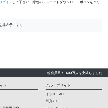
ログイン
して下さい。緑色のシルエットダウンロードボタンをクリ
を非表示にする
総会員数：1600万人を突破しました
イド
グループサイト
イラストAC
写真AC
会員利用規約
フリービーAC