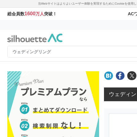
当Webサイトはよりよいユーザー体験を実現するためにCookieを使
1600
AC
総会員数
万人
突破！
ウェディン