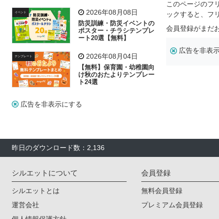
飾り付け素材が揃う
このページのフ
2026年08月08日
ックすると、フ
イベント
防災訓練・防災イベントの
会員登録がまだ
ポスター・チラシテンプレ
ート20選【無料】
広告を非表
2026年08月04日
テンプレート
【無料】保育園・幼稚園向
け秋のおたよりテンプレー
ト24選
広告を非表示にする
昨日のダウンロード数：2,136
シルエットについて
会員登録
シルエットとは
無料会員登録
運営会社
プレミアム会員登録
個人情報保護方針