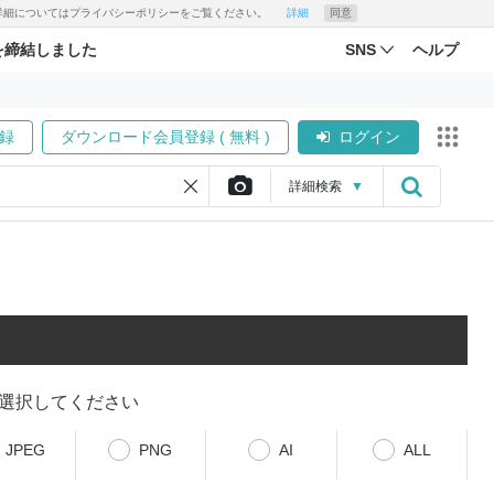
す。詳細についてはプライバシーポリシーをご覧ください。
詳細
同意
を締結しました
SNS
ヘルプ
録
ダウンロード会員登録 ( 無料 )
ログイン
詳細
検索
▼
選択してください
JPEG
PNG
AI
ALL