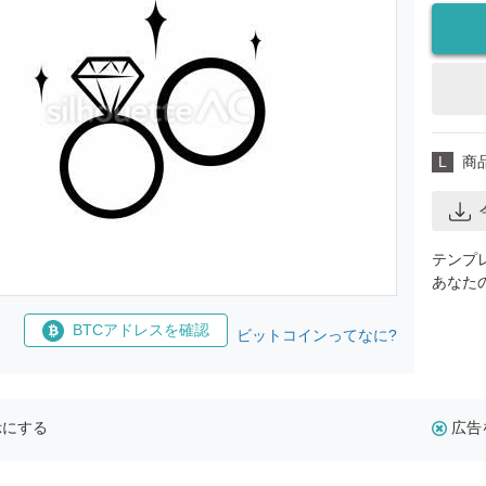
L
商
テンプ
あなた
BTCアドレスを確認
ビットコインってなに?
示にする
広告