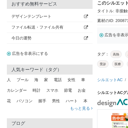
このシルエッ
おすすめ無料サービス
タイトル: 非接
デザインテンプレート
素材のID: 20087
ファイル転送・ファイル共有
広告を非表
今日の運勢
広告を非表示にする
タグ：
高熱
受診
医療
人気キーワード（タグ）
人
プール
海
家
電話
女性
車
シルエットAC
カレンダー
時計
スマホ
節電
お金
シルエットAC
花
パソコン
握手
男性
ハート
本
もっと見る
矢印
猫
手
メール
トラック
木
犬
吹き出し
カメラ
星
プレゼント
ブログ