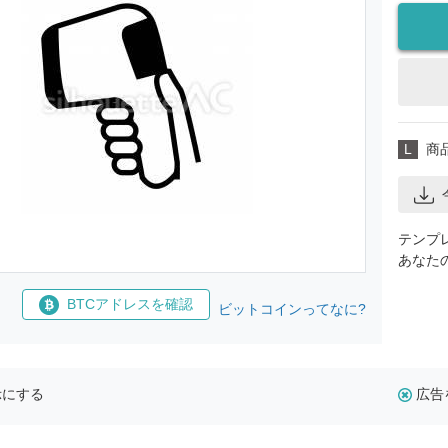
L
商
テンプ
あなた
BTCアドレスを確認
ビットコインってなに?
示にする
広告