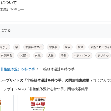
トについて
触体温計を持つ手
1
示にする
顔なし
額
非接触体温計
非接触
病院
検温
新型コロナウイ
体調不良
体温計
体温
人物
予防
ボディパーツ
デジタル
非接触体温計を持つ手
非接触体温計を持つ手
グループサイトの「非接触体温計を持つ手」の関連検索結果
（同じアカウ
デザインACの「非接触体温計を持つ手」関連検索結果