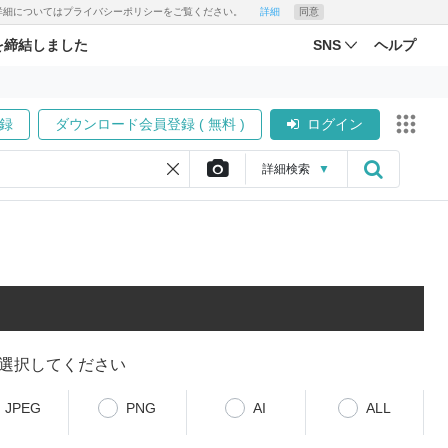
す。詳細についてはプライバシーポリシーをご覧ください。
詳細
同意
を締結しました
SNS
ヘルプ
録
ダウンロード会員登録 ( 無料 )
ログイン
詳細
検索
▼
選択してください
JPEG
PNG
AI
ALL