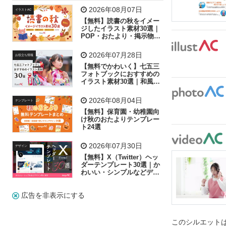
飛行機
グラフ
ビル
魚
家族
書類
2026年08月07日
イラストAC
【無料】読書の秋をイメー
歩く
工場
会社
太陽
キラキラ
ジしたイラスト素材30選｜
POP・おたより・掲示物に
おすすめ
人物
虫眼鏡
花火
電車
ビジネス
2026年07月28日
お役立ち情報
子供
作業員
葉
相談
ピクトグラム
【無料でかわいく】七五三
フォトブックにおすすめの
イラスト素材30選｜和風の
飾り付け素材が揃う
2026年08月04日
テンプレート
【無料】保育園・幼稚園向
け秋のおたよりテンプレー
ト24選
2026年07月30日
デザイン
【無料】X（Twitter）ヘッ
ダーテンプレート30選｜か
わいい・シンプルなどデザ
イン別に紹介
広告を非表示にする
このシルエットは