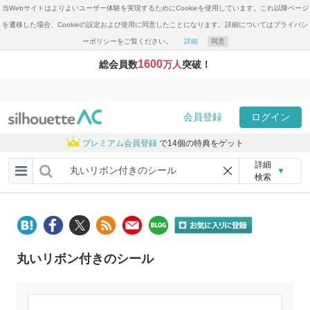
当Webサイトはよりよいユーザー体験を実現するためにCookieを使用しています。これ以降ページ
を遷移した場合、Cookieの設定および使用に同意したことになります。詳細についてはプライバシ
ーポリシーをご覧ください。
詳細
同意
1600
総会員数
万人
突破！
会員登録
ログイン
プレミアム会員登録
で14個の特典をゲット
詳細
▼
検索
丸いリボン付きのシール