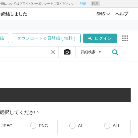
す。詳細についてはプライバシーポリシーをご覧ください。
詳細
同意
を締結しました
SNS
ヘルプ
録
ダウンロード会員登録 ( 無料 )
ログイン
詳細
検索
▼
選択してください
JPEG
PNG
AI
ALL