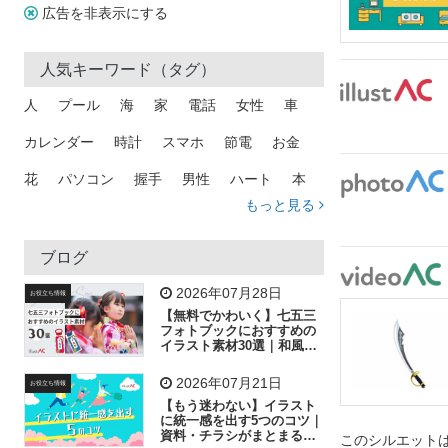
広告を非表示にする
人気キーワード（タグ）
人
プール
海
家
電話
女性
車
カレンダー
時計
スマホ
節電
お金
花
パソコン
握手
男性
ハート
本
もっと見る
矢印
猫
手
メール
トラック
木
犬
吹き出し
カメラ
星
プレゼント
ブログ
飛行機
グラフ
ビル
魚
家族
書類
2026年07月28日
お役立ち情報
【無料でかわいく】七五三
歩く
工場
会社
太陽
キラキラ
フォトブックにおすすめの
イラスト素材30選｜和風の
飾り付け素材が揃う
人物
虫眼鏡
花火
電車
ビジネス
2026年07月21日
お役立ち情報
子供
作業員
葉
相談
ピクトグラム
【もう迷わない】イラスト
に統一感を出す5つのコツ｜
資料・チラシがまとまるフ
このシルエットは