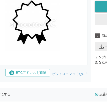
L
商
テンプ
あなた
BTCアドレスを確認
ビットコインってなに?
示にする
広告