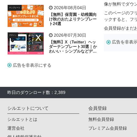
リー素材の選び方
像が無料でダウ
2026年08月04日
テンプレート
このページのフ
【無料】保育園・幼稚園向
け秋のおたよりテンプレー
ックすると、フ
ト24選
会員登録がまだ
2026年07月30日
デザイン
広告を非表
【無料】X（Twitter）ヘッ
ダーテンプレート30選｜か
わいい・シンプルなどデザ
イン別に紹介
広告を非表示にする
昨日のダウンロード数：2,389
シルエットについて
会員登録
シルエットとは
無料会員登録
運営会社
プレミアム会員登録
個人情報保護方針