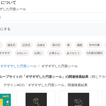
トについて
ギザした円形シール
1
示にする
メ
誕生日
記念日
白抜き
母の日
春
感謝
年中行事
ギザギザ
かわいい
お祝い
お母さん
ありがとう
5月第2日曜日
ギザギザした円形シール
ギザギザした円形シール
グループサイトの「ギザギザした円形シール」の関連検索結果
（同じアカ
デザインACの「ギザギザした円形シール」関連検索結果