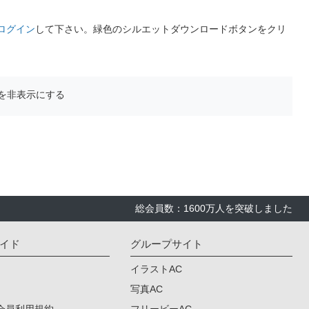
ログイン
して下さい。緑色のシルエットダウンロードボタンをクリ
を非表示にする
総会員数：1600万人を突破しました
イド
グループサイト
イラストAC
写真AC
会員利用規約
フリービーAC