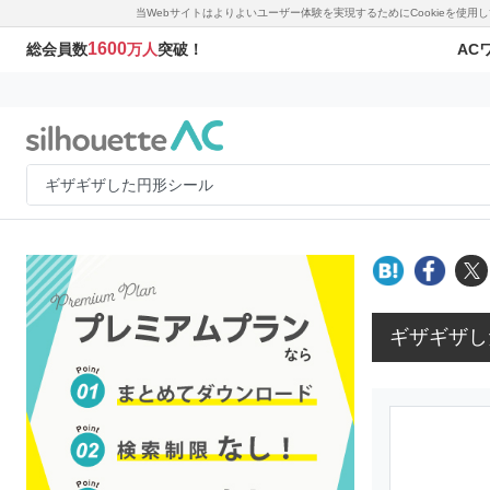
当Webサイトはよりよいユーザー体験を実現するためにCookieを使
1600
AC
総会員数
万人
突破！
ギザギザし