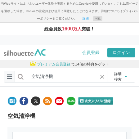
当Webサイトはよりよいユーザー体験を実現するためにCookieを使用しています。これ以降ページ
を遷移した場合、Cookieの設定および使用に同意したことになります。詳細についてはプライバシ
ーポリシーをご覧ください。
詳細
同意
1600
総会員数
万人
突破！
会員登録
ログイン
プレミアム会員登録
で14個の特典をゲット
詳細
▼
検索
空気清浄機