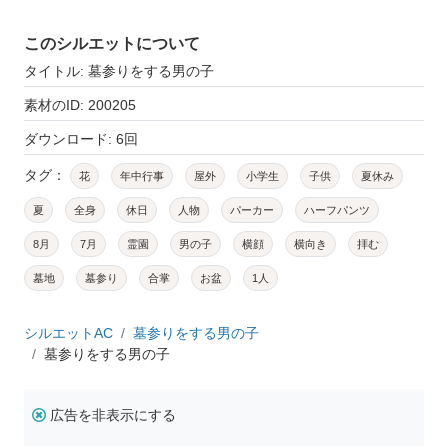
このシルエットについて
タイトル: 墓参りをする男の子
素材のID: 200205
ダウンロード: 6回
タグ：
花
年中行事
屋外
小学生
子供
夏休み
夏
全身
休日
人物
パーカー
ハーフパンツ
8月
7月
霊園
男の子
横顔
横向き
拝む
墓地
墓参り
合掌
お盆
1人
シルエットAC
墓参りをする男の子
墓参りをする男の子
広告を非表示にする