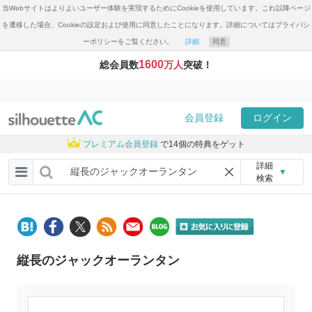
当Webサイトはよりよいユーザー体験を実現するためにCookieを使用しています。これ以降ページ
を遷移した場合、Cookieの設定および使用に同意したことになります。詳細についてはプライバシ
ーポリシーをご覧ください。
詳細
同意
1600
総会員数
万人
突破！
会員登録
ログイン
プレミアム会員登録
で14個の特典をゲット
詳細
▼
検索
縦長のジャックオーランタン