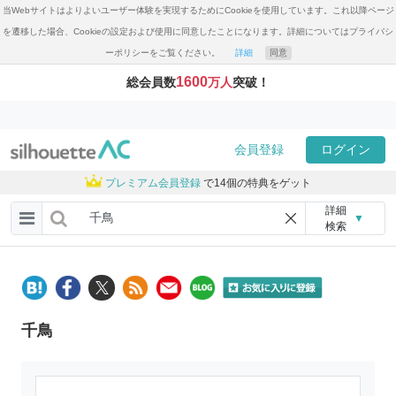
当Webサイトはよりよいユーザー体験を実現するためにCookieを使用しています。これ以降ページ
を遷移した場合、Cookieの設定および使用に同意したことになります。詳細についてはプライバシ
ーポリシーをご覧ください。
詳細
同意
1600
総会員数
万人
突破！
会員登録
ログイン
プレミアム会員登録
で14個の特典をゲット
詳細
▼
検索
千鳥