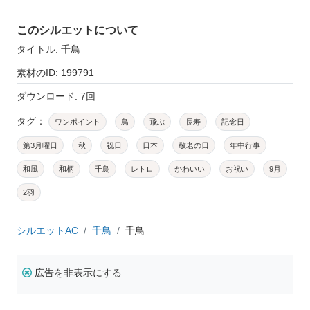
このシルエットについて
タイトル: 千鳥
素材のID: 199791
ダウンロード: 7回
タグ：
ワンポイント
鳥
飛ぶ
長寿
記念日
第3月曜日
秋
祝日
日本
敬老の日
年中行事
和風
和柄
千鳥
レトロ
かわいい
お祝い
9月
2羽
シルエットAC
千鳥
千鳥
広告を非表示にする