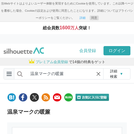
当Webサイトはよりよいユーザー体験を実現するためにCookieを使用しています。これ以降ページ
を遷移した場合、Cookieの設定および使用に同意したことになります。詳細についてはプライバシ
ーポリシーをご覧ください。
詳細
同意
1600
総会員数
万人
突破！
会員登録
ログイン
プレミアム会員登録
で14個の特典をゲット
詳細
▼
検索
温泉マークの暖簾