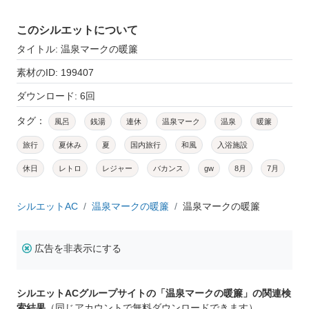
このシルエットについて
タイトル: 温泉マークの暖簾
素材のID: 199407
ダウンロード: 6回
タグ：
風呂
銭湯
連休
温泉マーク
温泉
暖簾
旅行
夏休み
夏
国内旅行
和風
入浴施設
休日
レトロ
レジャー
バカンス
gw
8月
7月
シルエットAC
温泉マークの暖簾
温泉マークの暖簾
広告を非表示にする
シルエットACグループサイトの「温泉マークの暖簾」の関連検
索結果
（同じアカウントで無料ダウンロードできます）