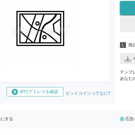
L
商
テンプ
あなた
BTCアドレスを確認
ビットコインってなに?
示にする
広告