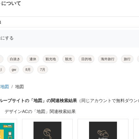
トについて
4
示にする
メ
白抜き
連休
観光地
観光
目的地
海外旅行
旅行
リ
gw
8月
7月
地図
地図
グループサイトの「地図」の関連検索結果
（同じアカウントで無料ダウン
デザインACの「地図」関連検索結果