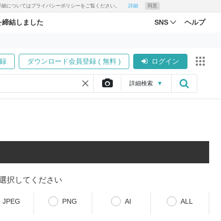
す。詳細についてはプライバシーポリシーをご覧ください。
詳細
同意
を締結しました
SNS
ヘルプ
録
ダウンロード会員登録 ( 無料 )
ログイン
詳細
検索
▼
選択してください
JPEG
PNG
AI
ALL