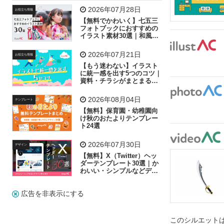
飛行機
グラフ
ビル
魚
家族
書類
2026年07月28日
お役立ち情報
【無料でかわいく】七五三
歩く
工場
会社
太陽
キラキラ
フォトブックにおすすめの
イラスト素材30選｜和風の
飾り付け素材が揃う
人物
虫眼鏡
花火
電車
ビジネス
2026年07月21日
お役立ち情報
子供
作業員
葉
相談
ピクトグラム
【もう迷わない】イラスト
に統一感を出す5つのコツ｜
資料・チラシがまとまるフ
リー素材の選び方
2026年08月04日
テンプレート
【無料】保育園・幼稚園向
け秋のおたよりテンプレー
ト24選
2026年07月30日
デザイン
【無料】X（Twitter）ヘッ
ダーテンプレート30選｜か
わいい・シンプルなどデザ
イン別に紹介
広告を非表示にする
このシルエットは