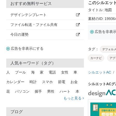
このシルエッ
おすすめ無料サービス
タイトル: 地図
デザインテンプレート
素材のID: 19936
ファイル転送・ファイル共有
広告を非表
今日の運勢
広告を非表示にする
タグ：
デフォル
カーナビ
アプ
人気キーワード（タグ）
人
プール
海
家
電話
女性
車
シルエットAC
カレンダー
時計
スマホ
節電
お金
シルエットAC
花
パソコン
握手
男性
ハート
本
もっと見る
矢印
猫
手
メール
トラック
木
犬
吹き出し
カメラ
星
プレゼント
ブログ