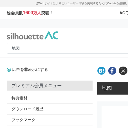
当Webサイトはよりよいユーザー体験を実現するためにCookieを使
1600
AC
総会員数
万人
突破！
広告を非表示にする
プレミアム会員メニュー
地図
特典素材
ダウンロード履歴
ブックマーク