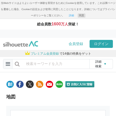
当Webサイトはよりよいユーザー体験を実現するためにCookieを使用しています。これ以降ページ
を遷移した場合、Cookieの設定および使用に同意したことになります。詳細についてはプライバシ
ーポリシーをご覧ください。
詳細
同意
1600
総会員数
万人
突破！
会員登録
ログイン
プレミアム会員登録
で14個の特典をゲット
詳細
▼
検索
地図