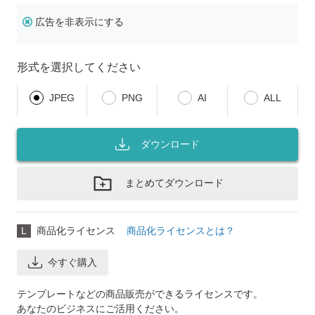
広告を非表示にする
形式を選択してください
JPEG
PNG
AI
ALL
ダウンロード
まとめてダウンロード
L
商品化ライセンス
商品化ライセンスとは？
今すぐ購入
テンプレートなどの商品販売ができるライセンスです。
あなたのビジネスにご活用ください。