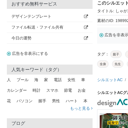
このシルエッ
おすすめ無料サービス
タイトル: しゃ
デザインテンプレート
素材のID: 19899
ファイル転送・ファイル共有
広告を非表
今日の運勢
広告を非表示にする
タグ：
親子
全身
先生
人気キーワード（タグ）
人
プール
海
家
電話
女性
車
シルエットAC
カレンダー
時計
スマホ
節電
お金
シルエットAC
花
パソコン
握手
男性
ハート
本
もっと見る
矢印
猫
手
メール
トラック
木
犬
吹き出し
カメラ
星
プレゼント
ブログ