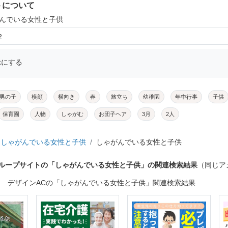
トについて
がんでいる女性と子供
2
示にする
男の子
横顔
横向き
春
旅立ち
幼稚園
年中行事
子供
保育園
人物
しゃがむ
お団子ヘア
3月
2人
しゃがんでいる女性と子供
しゃがんでいる女性と子供
グループサイトの「しゃがんでいる女性と子供」の関連検索結果
（同じア
デザインACの「しゃがんでいる女性と子供」関連検索結果