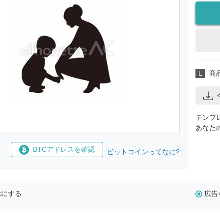
L
商
テンプ
あなた
BTCアドレスを確認
ビットコインってなに?
示にする
広告