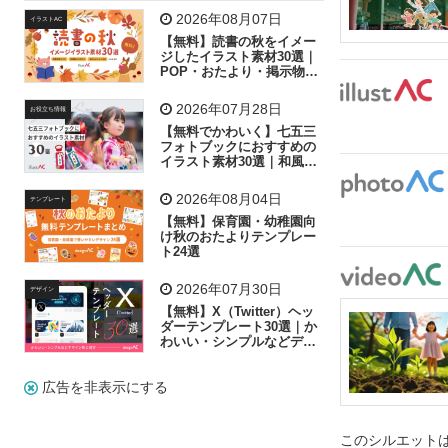
飛行機
グラフ
ビル
魚
家族
書類
2026年08月07日
イラストAC
【無料】読書の秋をイメー
歩く
工場
会社
太陽
キラキラ
ジしたイラスト素材30選｜
POP・おたより・掲示物に
おすすめ
人物
虫眼鏡
花火
電車
ビジネス
2026年07月28日
お役立ち情報
子供
作業員
葉
相談
ピクトグラム
【無料でかわいく】七五三
フォトブックにおすすめの
イラスト素材30選｜和風の
飾り付け素材が揃う
2026年08月04日
テンプレート
【無料】保育園・幼稚園向
け秋のおたよりテンプレー
ト24選
2026年07月30日
デザイン
【無料】X（Twitter）ヘッ
ダーテンプレート30選｜か
わいい・シンプルなどデザ
イン別に紹介
広告を非表示にする
このシルエットは