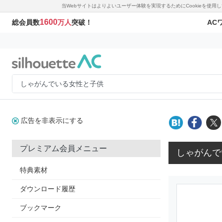
当Webサイトはよりよいユーザー体験を実現するためにCookieを使
1600
AC
総会員数
万人
突破！
広告を非表示にする
プレミアム会員メニュー
しゃがんで
特典素材
ダウンロード履歴
ブックマーク