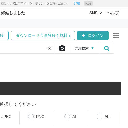
す。詳細についてはプライバシーポリシーをご覧ください。
詳細
同意
を締結しました
SNS
ヘルプ
録
ダウンロード会員登録 ( 無料 )
ログイン
詳細
検索
▼
選択してください
JPEG
PNG
AI
ALL