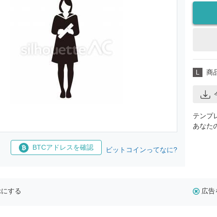
L
商
テンプ
あなた
BTCアドレスを確認
ビットコインってなに?
示にする
広告