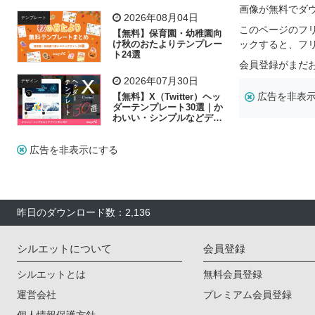
飾り付け素材が揃う
画像が無料でダ
2026年08月04日
テンプレート
このページのフ
【無料】保育園・幼稚園向
け秋のおたよりテンプレー
ックすると、フ
ト24選
会員登録がまだ
2026年07月30日
デザイン
広告を非表
【無料】X（Twitter）ヘッ
ダーテンプレート30選｜か
わいい・シンプルなどデザ
イン別に紹介
広告を非表示にする
昨日のダウンロード数：2,136
シルエットについて
会員登録
シルエットとは
無料会員登録
運営会社
プレミアム会員登録
個人情報保護方針