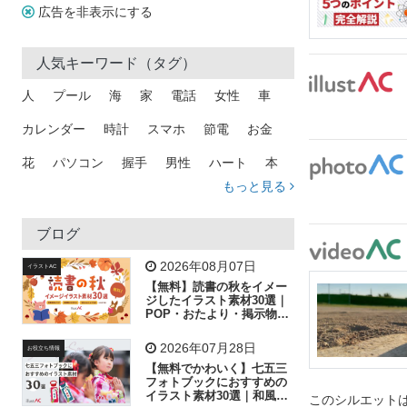
広告を非表示にする
人気キーワード（タグ）
人
プール
海
家
電話
女性
車
カレンダー
時計
スマホ
節電
お金
花
パソコン
握手
男性
ハート
本
もっと見る
矢印
猫
手
メール
トラック
木
犬
吹き出し
カメラ
星
プレゼント
ブログ
飛行機
グラフ
ビル
魚
家族
書類
2026年08月07日
イラストAC
【無料】読書の秋をイメー
歩く
工場
会社
太陽
キラキラ
ジしたイラスト素材30選｜
POP・おたより・掲示物に
おすすめ
人物
虫眼鏡
花火
電車
ビジネス
2026年07月28日
お役立ち情報
子供
作業員
葉
相談
ピクトグラム
【無料でかわいく】七五三
フォトブックにおすすめの
イラスト素材30選｜和風の
このシルエットは