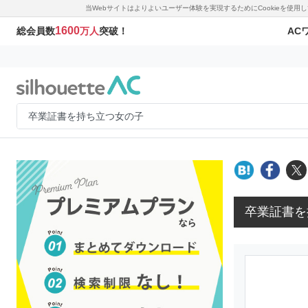
当Webサイトはよりよいユーザー体験を実現するためにCookieを使
1600
AC
総会員数
万人
突破！
卒業証書を