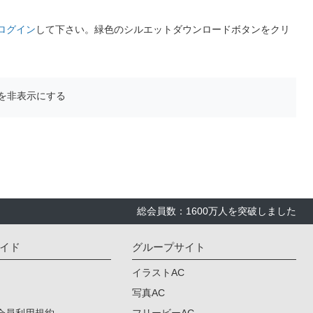
ログイン
して下さい。緑色のシルエットダウンロードボタンをクリ
を非表示にする
総会員数：1600万人を突破しました
イド
グループサイト
イラストAC
写真AC
会員利用規約
フリービーAC