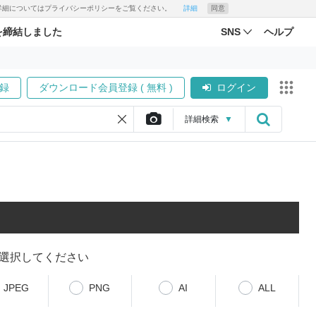
す。詳細についてはプライバシーポリシーをご覧ください。
詳細
同意
を締結しました
SNS
ヘルプ
録
ダウンロード会員登録 ( 無料 )
ログイン
詳細
検索
▼
選択してください
JPEG
PNG
AI
ALL