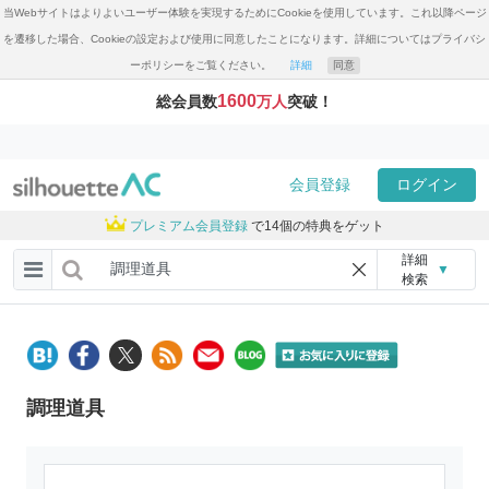
当Webサイトはよりよいユーザー体験を実現するためにCookieを使用しています。これ以降ページ
を遷移した場合、Cookieの設定および使用に同意したことになります。詳細についてはプライバシ
ーポリシーをご覧ください。
詳細
同意
1600
総会員数
万人
突破！
会員登録
ログイン
プレミアム会員登録
で14個の特典をゲット
詳細
▼
検索
調理道具