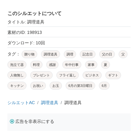
このシルエットについて
タイトル: 調理道具
素材のID: 198913
ダウンロード: 10回
タグ：
贈り物
調理道具
調理
記念日
父の日
父
泡立て器
料理
感謝
年中行事
家事
夏
人物無し
プレゼント
フライ返し
ビジネス
ギフト
キッチン
お祝い
お玉
6月の第3日曜日
6月
シルエットAC
調理道具
調理道具
広告を非表示にする