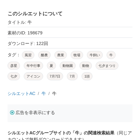
このシルエットについて
タイトル: 牛
素材のID: 198679
ダウンロード: 122回
タグ：
風習
酪農
農業
牧場
牛飼い
牛
彦星
年中行事
夏
動物園
動物
七夕まつり
七夕
アイコン
7月7日
7月
1頭
シルエットAC
牛
牛
広告を非表示にする
シルエットACグループサイトの「牛」の関連検索結果
（同じア
カウントで無料ダウンロードできます）