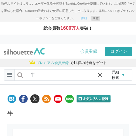
当Webサイトはよりよいユーザー体験を実現するためにCookieを使用しています。これ以降ページ
を遷移した場合、Cookieの設定および使用に同意したことになります。詳細についてはプライバシ
ーポリシーをご覧ください。
詳細
同意
1600
総会員数
万人
突破！
会員登録
ログイン
プレミアム会員登録
で14個の特典をゲット
詳細
▼
検索
牛