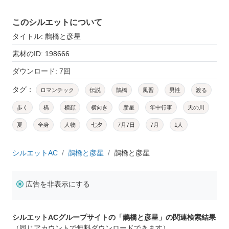
このシルエットについて
タイトル: 鵲橋と彦星
素材のID: 198666
ダウンロード: 7回
タグ：
ロマンチック
伝説
鵲橋
風習
男性
渡る
歩く
橋
横顔
横向き
彦星
年中行事
天の川
夏
全身
人物
七夕
7月7日
7月
1人
シルエットAC
鵲橋と彦星
鵲橋と彦星
広告を非表示にする
シルエットACグループサイトの「鵲橋と彦星」の関連検索結果
（同じアカウントで無料ダウンロードできます）