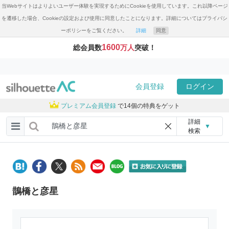
当Webサイトはよりよいユーザー体験を実現するためにCookieを使用しています。これ以降ページ
を遷移した場合、Cookieの設定および使用に同意したことになります。詳細についてはプライバシ
ーポリシーをご覧ください。
詳細
同意
1600
総会員数
万人
突破！
会員登録
ログイン
プレミアム会員登録
で14個の特典をゲット
詳細
▼
検索
鵲橋と彦星