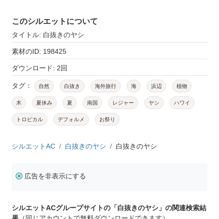
このシルエットについて
タイトル: 白抜きのヤシ
素材のID: 198425
ダウンロード: 2回
タグ：
自然
白抜き
海外旅行
海
浜辺
植物
木
夏休み
夏
南国
レジャー
ヤシ
ハワイ
トロピカル
デフォルメ
お祭り
シルエットAC
白抜きのヤシ
白抜きのヤシ
広告を非表示にする
シルエットACグループサイトの「白抜きのヤシ」の関連検索結
果
（同じアカウントで無料ダウンロードできます）