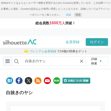
当Webサイトはよりよいユーザー体験を実現するためにCookieを使用しています。これ以降ページ
を遷移した場合、Cookieの設定および使用に同意したことになります。詳細についてはプライバシ
ーポリシーをご覧ください。
詳細
同意
1600
総会員数
万人
突破！
会員登録
ログイン
プレミアム会員登録
で14個の特典をゲット
詳細
▼
検索
白抜きのヤシ