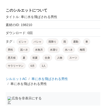
このシルエットについて
タイトル: 車に水を飛ばされる男性
素材のID: 198210
ダウンロード: 0回
タグ：
ビシャ
バシャ
雨降り
雨
通勤
車
男性
泥ハネ
水無月
水溜り
水ハネ
梅雨
悪天候
夏
初夏
全身
人物
スーツ
サラリーマン
6月
1人
シルエットAC
車に水を飛ばされる男性
車に水を飛ばされる男性
広告を非表示にする