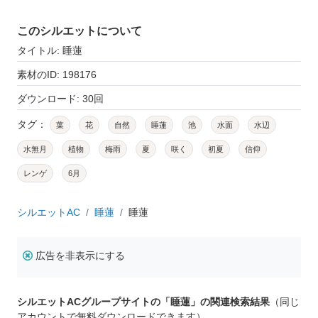
このシルエットについて
タイトル: 睡蓮
素材のID: 198176
ダウンロード: 30回
タグ：
葉
花
自然
睡蓮
池
水面
水辺
水無月
植物
梅雨
夏
咲く
初夏
信仰
レンゲ
6月
シルエットAC
睡蓮
睡蓮
広告を非表示にする
シルエットACグループサイトの「睡蓮」の関連検索結果
（同じ
アカウントで無料ダウンロードできます）