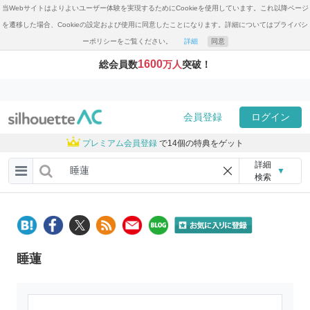
当Webサイトはよりよいユーザー体験を実現するためにCookieを使用しています。これ以降ページ
を遷移した場合、Cookieの設定および使用に同意したことになります。詳細についてはプライバシ
ーポリシーをご覧ください。
詳細
同意
1600
総会員数
万人
突破！
会員登録
ログイン
プレミアム会員登録
で14個の特典をゲット
詳細
▼
検索
睡蓮