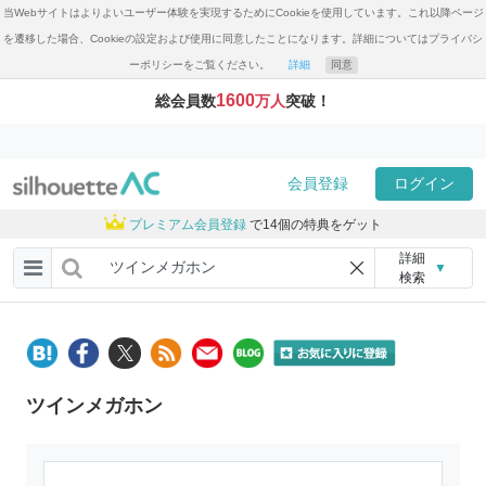
当Webサイトはよりよいユーザー体験を実現するためにCookieを使用しています。これ以降ページ
を遷移した場合、Cookieの設定および使用に同意したことになります。詳細についてはプライバシ
ーポリシーをご覧ください。
詳細
同意
1600
総会員数
万人
突破！
会員登録
ログイン
プレミアム会員登録
で14個の特典をゲット
詳細
▼
検索
ツインメガホン