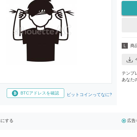
L
商
テンプ
あなた
BTCアドレスを確認
ビットコインってなに?
示にする
広告