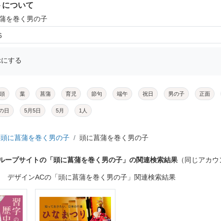
トについて
菖蒲を巻く男の子
6
示にする
頭
葉
菖蒲
育児
節句
端午
祝日
男の子
正面
の日
5月5日
5月
1人
頭に菖蒲を巻く男の子
頭に菖蒲を巻く男の子
グループサイトの「頭に菖蒲を巻く男の子」の関連検索結果
（同じアカウ
デザインACの「頭に菖蒲を巻く男の子」関連検索結果