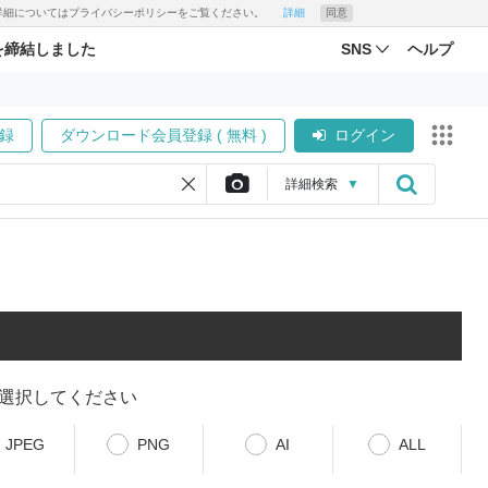
す。詳細についてはプライバシーポリシーをご覧ください。
詳細
同意
を締結しました
SNS
ヘルプ
録
ダウンロード会員登録 ( 無料 )
ログイン
詳細
検索
▼
選択してください
JPEG
PNG
AI
ALL