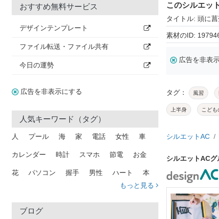
このシルエッ
おすすめ無料サービス
タイトル: 頭に
デザインテンプレート
素材のID: 19794
ファイル転送・ファイル共有
広告を非表
今日の運勢
広告を非表示にする
タグ：
風習
上半身
こども
人気キーワード（タグ）
人
プール
海
家
電話
女性
車
シルエットAC
カレンダー
時計
スマホ
節電
お金
シルエットAC
花
パソコン
握手
男性
ハート
本
もっと見る
矢印
猫
手
メール
トラック
木
犬
吹き出し
カメラ
星
プレゼント
ブログ