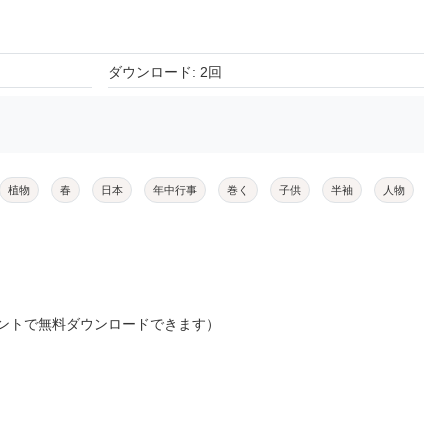
ダウンロード: 2回
植物
春
日本
年中行事
巻く
子供
半袖
人物
ントで無料ダウンロードできます）