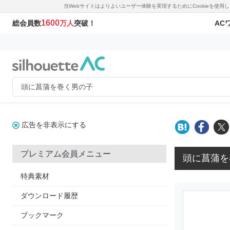
当Webサイトはよりよいユーザー体験を実現するためにCookieを使
1600
AC
総会員数
万人
突破！
広告を非表示にする
プレミアム会員メニュー
頭に菖蒲を
特典素材
ダウンロード履歴
ブックマーク