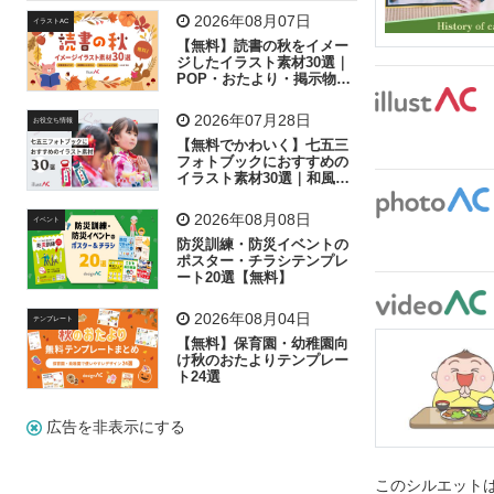
飛行機
グラフ
ビル
魚
家族
書類
2026年08月07日
イラストAC
【無料】読書の秋をイメー
歩く
工場
会社
太陽
キラキラ
ジしたイラスト素材30選｜
POP・おたより・掲示物に
おすすめ
人物
虫眼鏡
花火
電車
ビジネス
2026年07月28日
お役立ち情報
子供
作業員
葉
相談
ピクトグラム
【無料でかわいく】七五三
フォトブックにおすすめの
イラスト素材30選｜和風の
飾り付け素材が揃う
2026年08月08日
イベント
防災訓練・防災イベントの
ポスター・チラシテンプレ
ート20選【無料】
2026年08月04日
テンプレート
【無料】保育園・幼稚園向
け秋のおたよりテンプレー
ト24選
広告を非表示にする
このシルエットは