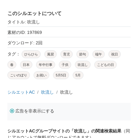
このシルエットについて
タイトル: 吹流し
素材のID: 197869
ダウンロード: 2回
タグ：
ひらひら
風習
育児
節句
端午
祝日
春
日本
年中行事
子供
吹流し
こどもの日
こいのぼり
お祝い
5月5日
5月
シルエットAC
吹流し
吹流し
広告を非表示にする
シルエットACグループサイトの「吹流し」の関連検索結果
（同
じアカウントで無料ダウンロードできます）