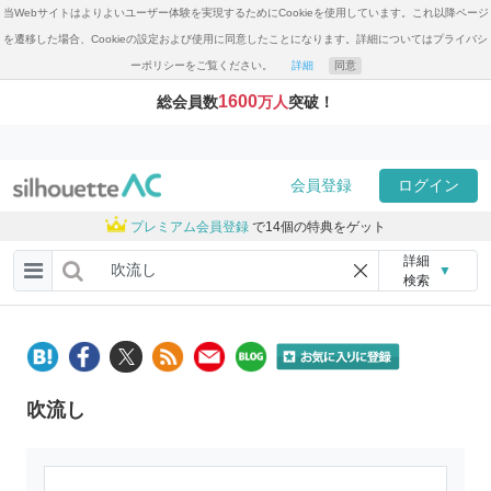
当Webサイトはよりよいユーザー体験を実現するためにCookieを使用しています。これ以降ページ
を遷移した場合、Cookieの設定および使用に同意したことになります。詳細についてはプライバシ
ーポリシーをご覧ください。
詳細
同意
1600
総会員数
万人
突破！
会員登録
ログイン
プレミアム会員登録
で14個の特典をゲット
詳細
▼
検索
吹流し