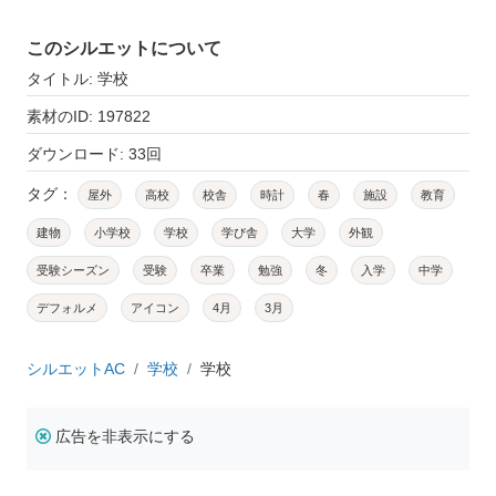
このシルエットについて
タイトル: 学校
素材のID: 197822
ダウンロード: 33回
タグ：
屋外
高校
校舎
時計
春
施設
教育
建物
小学校
学校
学び舎
大学
外観
受験シーズン
受験
卒業
勉強
冬
入学
中学
デフォルメ
アイコン
4月
3月
シルエットAC
学校
学校
広告を非表示にする