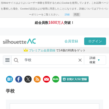
当Webサイトはよりよいユーザー体験を実現するためにCookieを使用しています。これ以降ページ
を遷移した場合、Cookieの設定および使用に同意したことになります。詳細についてはプライバシ
ーポリシーをご覧ください。
詳細
同意
1600
総会員数
万人
突破！
会員登録
ログイン
プレミアム会員登録
で14個の特典をゲット
詳細
▼
検索
学校