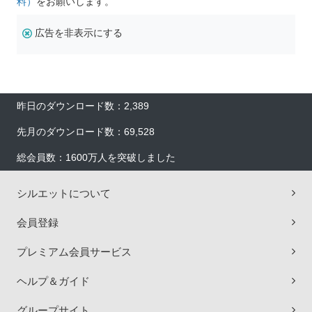
料）
をお願いします。
広告を非表示にする
昨日のダウンロード数：2,389
先月のダウンロード数：69,528
総会員数：1600万人を突破しました
シルエットについて
会員登録
プレミアム会員サービス
ヘルプ＆ガイド
グループサイト