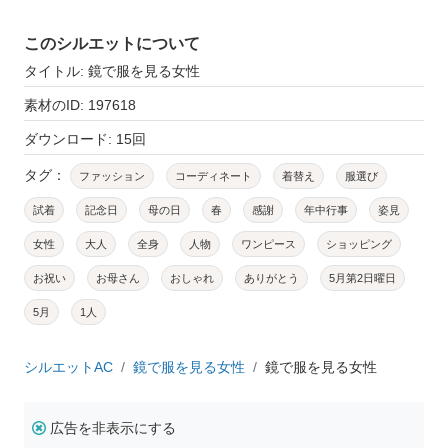
このシルエットについて
タイトル: 鏡で服を見る女性
素材のID: 197618
ダウンロード: 15回
タグ：
ファッション
コーディネート
着替え
服選び
試着
記念日
母の日
春
感謝
年中行事
姿見
女性
大人
全身
人物
ワンピース
ショッピング
お祝い
お母さん
おしゃれ
ありがとう
5月第2日曜日
5月
1人
シルエットAC
鏡で服を見る女性
鏡で服を見る女性
広告を非表示にする