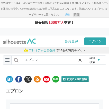
当Webサイトはよりよいユーザー体験を実現するためにCookieを使用しています。これ以降ページ
を遷移した場合、Cookieの設定および使用に同意したことになります。詳細についてはプライバシ
ーポリシーをご覧ください。
詳細
同意
1600
総会員数
万人
突破！
会員登録
ログイン
プレミアム会員登録
で14個の特典をゲット
詳細
▼
検索
エプロン