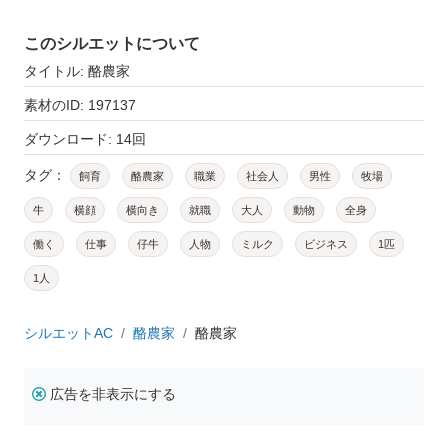
このシルエットについて
タイトル: 酪農家
素材のID: 197137
ダウンロード: 14回
タグ：
飼育
酪農家
職業
社会人
男性
牧場
牛
横顔
横向き
就職
大人
動物
全身
働く
仕事
仔牛
人物
ミルク
ビジネス
1匹
1人
シルエットAC
酪農家
酪農家
広告を非表示にする