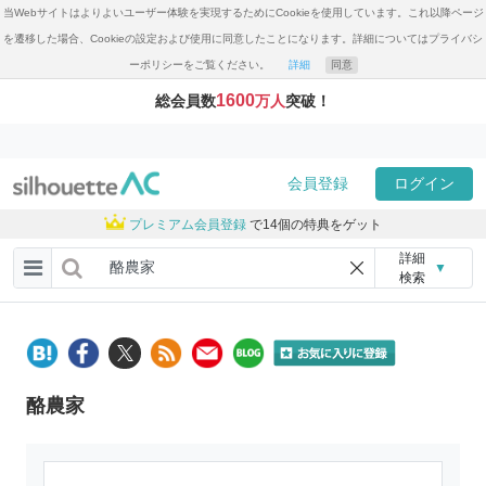
当Webサイトはよりよいユーザー体験を実現するためにCookieを使用しています。これ以降ページ
を遷移した場合、Cookieの設定および使用に同意したことになります。詳細についてはプライバシ
ーポリシーをご覧ください。
詳細
同意
1600
総会員数
万人
突破！
会員登録
ログイン
プレミアム会員登録
で14個の特典をゲット
詳細
▼
検索
酪農家