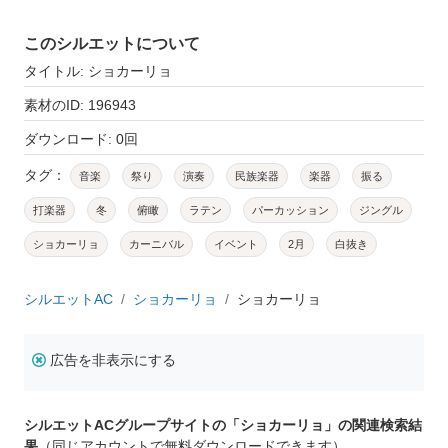
このシルエットについて
タイトル: ショカーリョ
素材のID: 196943
ダウンロード: 0回
タグ：
音楽
祭り
演奏
民族楽器
楽器
振る
打楽器
冬
俯瞰
ラテン
パーカッション
ジングル
ショカーリョ
カーニバル
イベント
2月
白抜き
シルエットAC
ショカーリョ
ショカーリョ
広告を非表示にする
シルエットACグループサイトの「ショカーリョ」の関連検索結
果
（同じアカウントで無料ダウンロードできます）