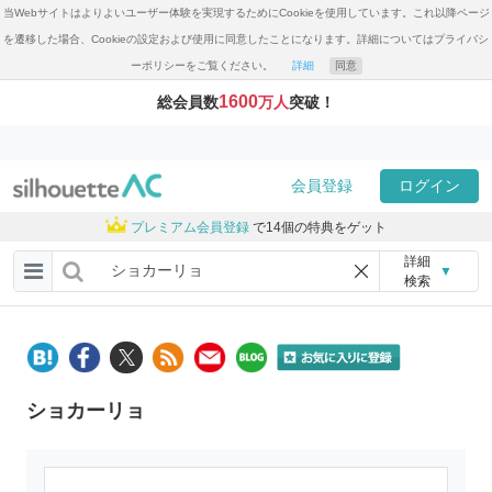
当Webサイトはよりよいユーザー体験を実現するためにCookieを使用しています。これ以降ページ
を遷移した場合、Cookieの設定および使用に同意したことになります。詳細についてはプライバシ
ーポリシーをご覧ください。
詳細
同意
1600
総会員数
万人
突破！
会員登録
ログイン
プレミアム会員登録
で14個の特典をゲット
詳細
▼
検索
ショカーリョ