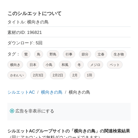
このシルエットについて
タイトル: 横向きの鳥
素材のID: 196821
ダウンロード: 5回
タグ：
鶯
鳥
野鳥
行事
節分
立春
生き物
横向き
日本
小鳥
和風
冬
メジロ
ペット
かわいい
2月3日
2月2日
2月
1羽
シルエットAC
横向きの鳥
横向きの鳥
広告を非表示にする
シルエットACグループサイトの「横向きの鳥」の関連検索結果
（同じアカウントで無料ダウンロードできます）