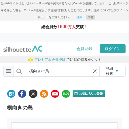
当Webサイトはよりよいユーザー体験を実現するためにCookieを使用しています。これ以降ページ
を遷移した場合、Cookieの設定および使用に同意したことになります。詳細についてはプライバシ
ーポリシーをご覧ください。
詳細
同意
1600
総会員数
万人
突破！
会員登録
ログイン
プレミアム会員登録
で14個の特典をゲット
詳細
▼
検索
横向きの鳥