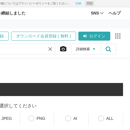
す。詳細についてはプライバシーポリシーをご覧ください。
詳細
同意
を締結しました
SNS
ヘルプ
録
ダウンロード会員登録 ( 無料 )
ログイン
詳細
検索
▼
選択してください
JPEG
PNG
AI
ALL