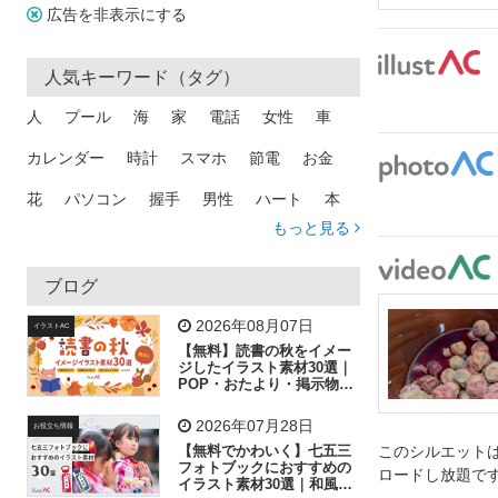
広告を非表示にする
人気キーワード（タグ）
人
プール
海
家
電話
女性
車
カレンダー
時計
スマホ
節電
お金
花
パソコン
握手
男性
ハート
本
もっと見る
矢印
猫
手
メール
トラック
木
犬
吹き出し
カメラ
星
プレゼント
ブログ
飛行機
グラフ
ビル
魚
家族
書類
2026年08月07日
イラストAC
【無料】読書の秋をイメー
歩く
工場
会社
太陽
キラキラ
ジしたイラスト素材30選｜
POP・おたより・掲示物に
おすすめ
人物
虫眼鏡
花火
電車
ビジネス
2026年07月28日
お役立ち情報
子供
作業員
葉
相談
ピクトグラム
【無料でかわいく】七五三
このシルエットは
フォトブックにおすすめの
ロードし放題で
イラスト素材30選｜和風の