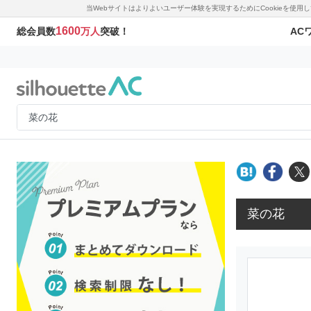
当Webサイトはよりよいユーザー体験を実現するためにCookieを使
1600
AC
総会員数
万人
突破！
菜の花