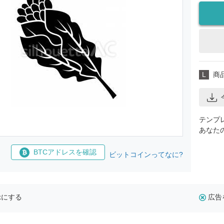
L
商
テンプ
あなた
BTCアドレスを確認
ビットコインってなに?
示にする
広告