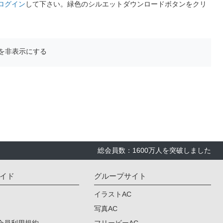
ログイン
して下さい。緑色のシルエットダウンロードボタンをクリ
を非表示にする
総会員数：1600万人を突破しました
イド
グループサイト
イラストAC
写真AC
会員利用規約
フリービーAC