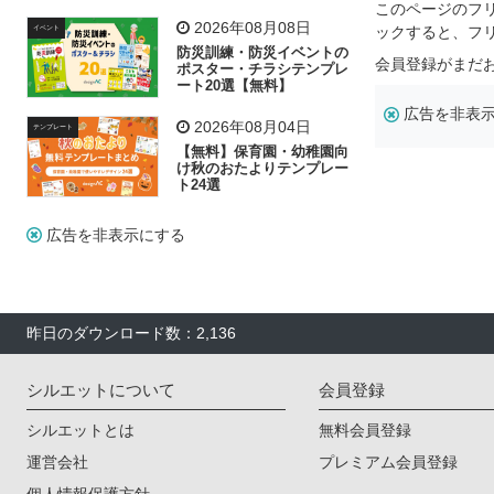
飾り付け素材が揃う
このページのフ
2026年08月08日
ックすると、フ
イベント
防災訓練・防災イベントの
会員登録がまだ
ポスター・チラシテンプレ
ート20選【無料】
広告を非表
2026年08月04日
テンプレート
【無料】保育園・幼稚園向
け秋のおたよりテンプレー
ト24選
広告を非表示にする
昨日のダウンロード数：2,136
シルエットについて
会員登録
シルエットとは
無料会員登録
運営会社
プレミアム会員登録
個人情報保護方針