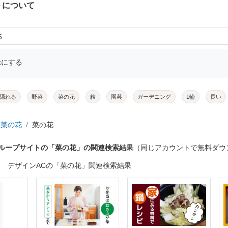
トについて
5
示にする
隠れる
野菜
菜の花
粒
園芸
ガーデニング
1輪
長い
菜の花
菜の花
グループサイトの「菜の花」の関連検索結果
（同じアカウントで無料ダウ
デザインACの「菜の花」関連検索結果